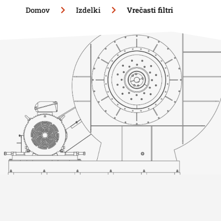
Domov
Izdelki
Vrečasti filtri